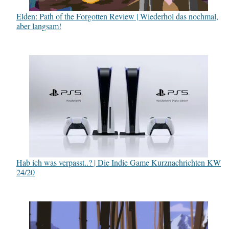
Elden: Path of the Forgotten Review | Wiederhol das nochmal,
aber langsam!
Hab ich was verpasst..? | Die Indie Game Kurznachrichten KW
24/20