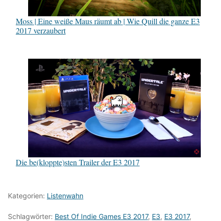
Moss | Eine weiße Maus räumt ab | Wie Quill die ganze E3
2017 verzaubert
Die be(kloppte)sten Trailer der E3 2017
Kategorien:
Listenwahn
Schlagwörter:
Best Of Indie Games E3 2017
,
E3
,
E3 2017
,