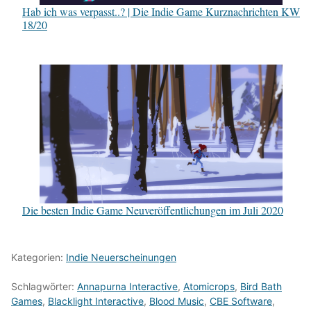
Hab ich was verpasst..? | Die Indie Game Kurznachrichten KW
18/20
Die besten Indie Game Neuveröffentlichungen im Juli 2020
Kategorien:
Indie Neuerscheinungen
Schlagwörter:
Annapurna Interactive
,
Atomicrops
,
Bird Bath
Games
,
Blacklight Interactive
,
Blood Music
,
CBE Software
,