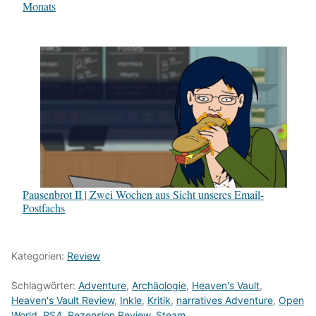
Monats
Pausenbrot II | Zwei Wochen aus Sicht unseres Email-
Postfachs
Kategorien:
Review
Schlagwörter:
Adventure
,
Archäologie
,
Heaven's Vault
,
Heaven's Vault Review
,
Inkle
,
Kritik
,
narratives Adventure
,
Open
World
,
PS4
,
Rezension Review
,
Steam