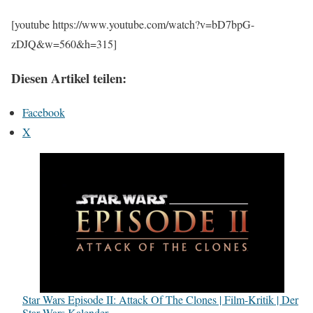
[youtube https://www.youtube.com/watch?v=bD7bpG-
zDJQ&w=560&h=315]
Diesen Artikel teilen:
Facebook
X
Star Wars Episode II: Attack Of The Clones | Film-Kritik | Der
Star Wars Kalender