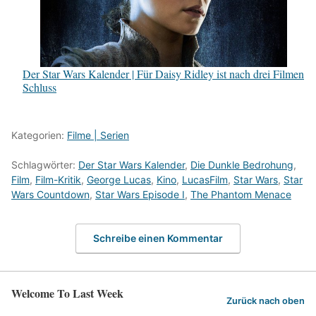
Der Star Wars Kalender | Für Daisy Ridley ist nach drei Filmen
Schluss
Kategorien:
Filme | Serien
Schlagwörter:
Der Star Wars Kalender
,
Die Dunkle Bedrohung
,
Film
,
Film-Kritik
,
George Lucas
,
Kino
,
LucasFilm
,
Star Wars
,
Star
Wars Countdown
,
Star Wars Episode I
,
The Phantom Menace
Schreibe einen Kommentar
Welcome To Last Week
Zurück nach oben