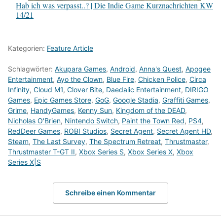
Hab ich was verpasst..? | Die Indie Game Kurznachrichten KW
14/21
Kategorien:
Feature Article
Schlagwörter:
Akupara Games
,
Android
,
Anna's Quest
,
Apogee
Entertainment
,
Ayo the Clown
,
Blue Fire
,
Chicken Police
,
Circa
Infinity
,
Cloud M1
,
Clover Bite
,
Daedalic Entertainment
,
DIRIGO
Games
,
Epic Games Store
,
GoG
,
Google Stadia
,
Graffiti Games
,
Grime
,
HandyGames
,
Kenny Sun
,
Kingdom of the DEAD
,
Nicholas O'Brien
,
Nintendo Switch
,
Paint the Town Red
,
PS4
,
RedDeer Games
,
ROBI Studios
,
Secret Agent
,
Secret Agent HD
,
Steam
,
The Last Survey
,
The Spectrum Retreat
,
Thrustmaster
,
Thrustmaster T-GT II
,
Xbox Series S
,
Xbox Series X
,
Xbox
Series X|S
Schreibe einen Kommentar