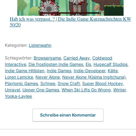
Hab ich was verpasst..? | Die Indie Game Kurznachrichten KW
50/20
Kategorien:
Listenwahn
Schlagwörter:
Browsergame
,
Carried Away
,
Coldwood
Interactive
,
Die frostigsten Indie Games
,
Eis
,
Hugecalf Studios
,
Indie Game Hitlisten
,
Indie Games
,
Indie-Developer
,
Kälte
,
Loren Lemcke
,
Never Alone
,
Never Alone (Kisima Ingitchuna)
,
Playtonic Games
,
Schnee
,
Snow Craft
,
Super Blood Hockey
,
Unravel
,
Upper One Games
,
When Ski Lifts Go Wrong
,
Winter
,
Yooka-Laylee
Schreibe einen Kommentar