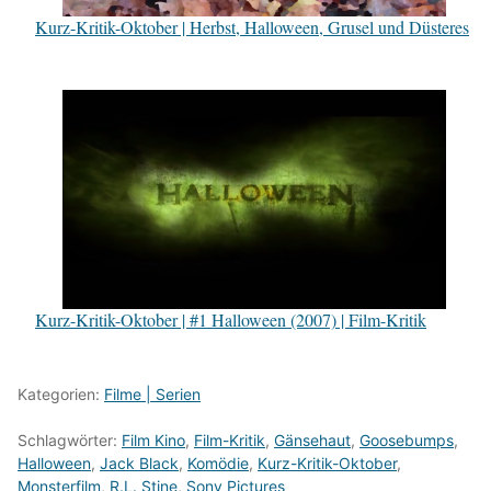
Kurz-Kritik-Oktober | Herbst, Halloween, Grusel und Düsteres
Kurz-Kritik-Oktober | #1 Halloween (2007) | Film-Kritik
Kategorien:
Filme | Serien
Schlagwörter:
Film Kino
,
Film-Kritik
,
Gänsehaut
,
Goosebumps
,
Halloween
,
Jack Black
,
Komödie
,
Kurz-Kritik-Oktober
,
Monsterfilm
,
R.L. Stine
,
Sony Pictures