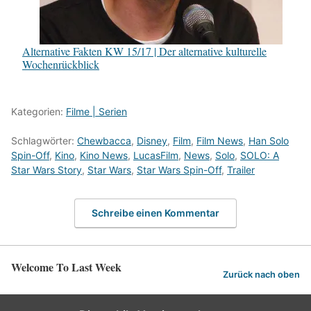
Alternative Fakten KW 15/17 | Der alternative kulturelle
Wochenrückblick
Kategorien:
Filme | Serien
Schlagwörter:
Chewbacca
,
Disney
,
Film
,
Film News
,
Han Solo
Spin-Off
,
Kino
,
Kino News
,
LucasFilm
,
News
,
Solo
,
SOLO: A
Star Wars Story
,
Star Wars
,
Star Wars Spin-Off
,
Trailer
Schreibe einen Kommentar
Welcome To Last Week
Zurück nach oben