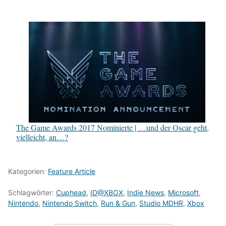
The Game Awards 2017 Nominierte | …und der Oscar geht,
vielleicht, an…?
Kategorien:
Feature Article
Schlagwörter:
Cuphead
,
ID@XBOX
,
Indie News
,
Microsoft
,
Nintendo
,
Nintendo Switch
,
Run & Gun
,
Studio MDHR
,
Xbox