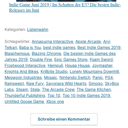
Indie Game Juni 2019 | Im Schatten der E3? Die besten Indie-
Releases im Juni
Kategorien:
Listenwahn
Schlagwörter:
Annapurna Interactive
,
Apple Arcade
,
Arvi
Teikari
,
Baba is You
,
best indie games
,
Best Indie Games 2019
,
Blasphemous
,
Blazing Chrome
,
Die besten Indie Games des
Jahres 2019
,
Double Fine
,
Epic Games Store
,
Foam Sword
,
Frostwood Interactive
,
Hempuli
,
House House
,
Joymasher
,
Knights And Bikes
,
Krillbite Studio
,
Lonely Mountains Downhill
,
Megagon Industries
,
Mosaic
,
Nintendo Switch
,
Panic
,
PS4
,
Rainswept
,
Raw Fury
,
Sayonara Wild Hearts
,
Simogo
,
SkyBox
Labs
,
Steam
,
Stela
,
The Arcade Crew
,
The Game Kitchen
,
Thunderful Publishing
,
Top 10
,
Top 10 Indie Games 2019
,
Untitled Goose Game
,
Xbox one
Schreibe einen Kommentar