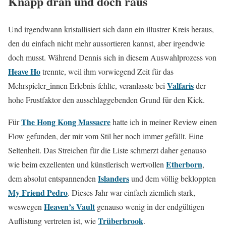
Knapp dran und doch raus
Und irgendwann kristallisiert sich dann ein illustrer Kreis heraus,
den du einfach nicht mehr aussortieren kannst, aber irgendwie
doch musst. Während Dennis sich in diesem Auswahlprozess von
Heave Ho
trennte, weil ihm vorwiegend Zeit für das
Valfaris
Mehrspieler_innen Erlebnis fehlte, veranlasste bei
der
hohe Frustfaktor den ausschlaggebenden Grund für den Kick.
The Hong Kong Massacre
Für
hatte ich in meiner Review einen
Flow gefunden, der mir vom Stil her noch immer gefällt. Eine
Seltenheit. Das Streichen für die Liste schmerzt daher genauso
Etherborn
wie beim exzellenten und künstlerisch wertvollen
,
Islanders
dem absolut entspannenden
und dem völlig bekloppten
My Friend Pedro
. Dieses Jahr war einfach ziemlich stark,
Heaven’s Vault
weswegen
genauso wenig in der endgültigen
Trüberbrook
Auflistung vertreten ist, wie
.