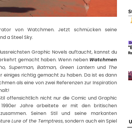
trator von Watchmen. Jetzt schmücken seine
d a Steel Sky.
flussreichsten Graphic Novels auftaucht, kannst du
el verkehrt gemacht haben. Wenn neben
Watchmen
ho, Superman, Batman, Green Lantern
und
The
r einiges richtig gemacht zu haben. Da ist es dann
tchmen als eine von zwei Referenzen zur Inspiration
halt!
il offensichtlich nicht nur die Comic und Graphic
 1990er Jahre arbeitete er mit den britischen
usammen. Seinen Stil und seine markanten
nture
Lure of the Temptress
, sondern auch ein Spiel
U