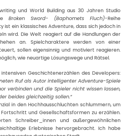
rywriting und World Building aus 30 Jahren Studio
die
Broken Sword- (Baphomets Fluch)-
Reihe
 ist ein klassisches Adventure, dass sich jedoch in
ln wird. Die Welt reagiert auf die Handlungen der
hehen an. Spielcharaktere werden von einer
euert, sollen eigensinnig und motiviert reagieren.
öglich, wie neuartige Lösungswege und Rätsel.
intensiven Geschichtenerzählen des Developers:
neten Ruf als Autor intelligenter Adventure-Spiele
r verbinden und die Spieler nicht wissen lassen,
r beides gleichzeitig sollen.“
Potenzial in den Hochhausschluchten schlummern, um
Fortschritt und Gesellschaftsformen zu erzählen.
rten Schreiber_innen und außergewöhnlichen
eichhaltige Erlebnisse hervorgebracht. Ich habe