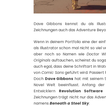
Dave Gibbons kennst du als Illus
Zeichnungen auch das Adventure Beyon
Wenn in deinem Portfolio eine der ein
als Illustrator schon mal nicht so vi
aber noch so Namen wie
Doctor W
Originals
auftauchen, scheinst du soga
auch egal, dass deine Schriftart in Wa
von
Comic Sans
geführt wird. Passiert 
Doch
Dave Gibbons
hat mit seinem St
Novel Welt beeinflusst. Anfang der
Entwicklern
Revolution Software
z
Zeichnungen trägt nicht nur das Adve
namens
Beneath a Steel Sky
.