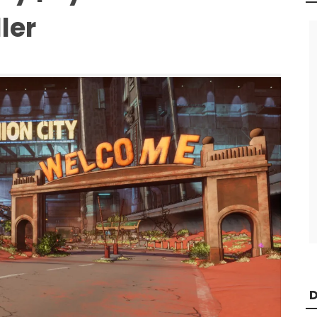
ler
D