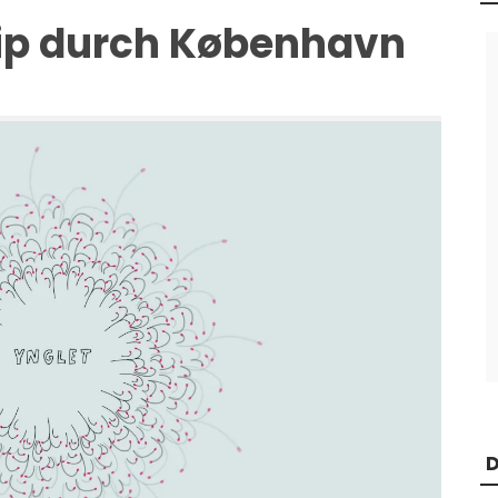
ip durch København
D