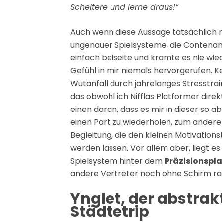
Scheitere und lerne draus!“
Auch wenn diese Aussage tatsächlich nic
ungenauer Spielsysteme, die Contenance
einfach beiseite und kramte es nie wi
Gefühl in mir niemals hervorgerufen. K
Wutanfall durch jahrelanges Stresstrai
das obwohl ich Nifflas Platformer direk
einen daran, dass es mir in dieser so 
einen Part zu wiederholen, zum ander
Begleitung, die den kleinen Motivation
werden lassen. Vor allem aber, liegt e
Spielsystem hinter dem
Präzisionspl
andere Vertreter noch ohne Schirm rau
Ynglet, der abstra
Städtetrip