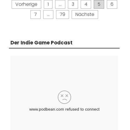
Seitennummerierung
Vorherige
1
…
3
4
5
6
der
7
…
79
Nächste
Beiträge
Der Indie Game Podcast