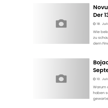
Novu
Der 1
18. Jul
Wie bek
zu scha
dem Fina
Bojac
Sept
10. Jul
Warum d
haben s
gewarte