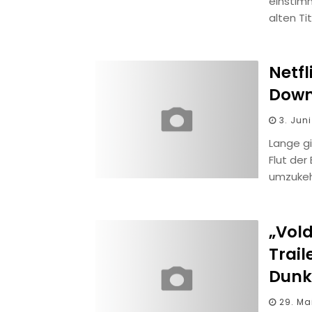
einstim
alten Ti
Netfl
Down
3. Jun
Lange gi
Flut der
umzukeh
„Vold
Trail
Dunk
29. Ma