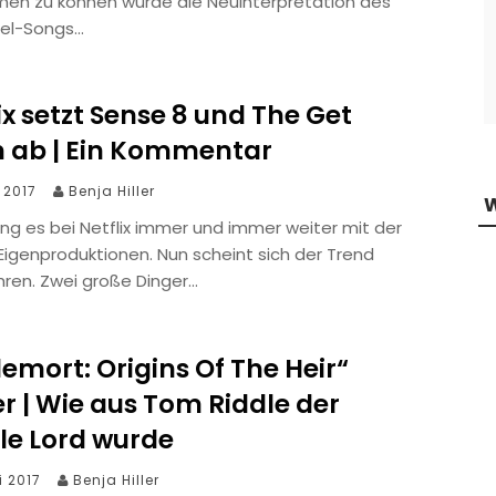
men zu können wurde die Neuinterpretation des
tel-Songs…
ix setzt Sense 8 und The Get
 ab | Ein Kommentar
i 2017
Benja Hiller
ng es bei Netflix immer und immer weiter mit der
 Eigenproduktionen. Nun scheint sich der Trend
ren. Zwei große Dinger…
emort: Origins Of The Heir“
er | Wie aus Tom Riddle der
le Lord wurde
i 2017
Benja Hiller