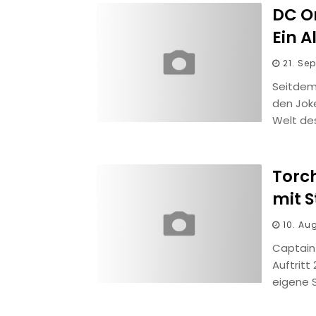
DC Or
Ein A
21. Se
Seitdem
den Joke
Welt des
Torc
mit S
10. Au
Captain
Auftritt
eigene 