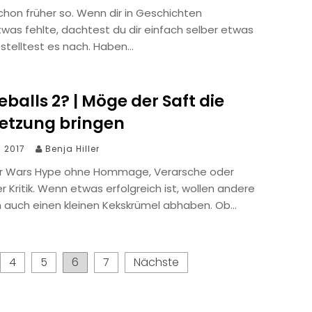
chon früher so. Wenn dir in Geschichten
was fehlte, dachtest du dir einfach selber etwas
 stelltest es nach. Haben…
balls 2? | Möge der Saft die
setzung bringen
i 2017
Benja Hiller
ar Wars Hype ohne Hommage, Verarsche oder
er Kritik. Wenn etwas erfolgreich ist, wollen andere
ch auch einen kleinen Kekskrümel abhaben. Ob…
4
5
6
7
Nächste