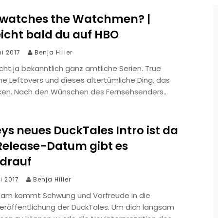
watches the Watchmen? |
eicht bald du auf HBO
ni 2017
Benja Hiller
ht ja bekanntlich ganz amtliche Serien. True
he Leftovers und dieses altertümliche Ding, das
cken. Nach den Wünschen des Fernsehsenders…
ys neues DuckTales Intro ist da
 Release-Datum gibt es
drauf
i 2017
Benja Hiller
sam kommt Schwung und Vorfreude in die
eröffentlichung der DuckTales. Um dich langsam