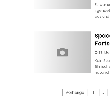
Es war s
irgendet
aus und
Space
Fort
23. Ma
Kein St
filmisch
natürli
Seitennummerierung
Vorherige
1
…
der
Beiträge