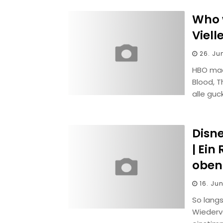
Who 
Viell
26. Ju
HBO mac
Blood, T
alle gu
Disne
| Ein
oben
16. Jun
So lang
Wiederv