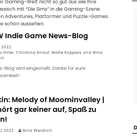
er Gaming-Welt nicht so gut aus wie ihre
assisch mit “Die Sims” in die Gaming-Szene
sten Adventures, Platformer und Puzzle-Games.
ie schön aussehen.
 Indie Game News-Blog
i 2022
 Hiller
,
Christina Knauf
,
Malte Küppers
and
Nina
ch
-Blog wird eingestellt. Danke für eure
samkeit!
in: Melody of Moominvalley |
hört gar keiner auf, Spaß zu
n!
D
rz 2022
Nina Weidlich