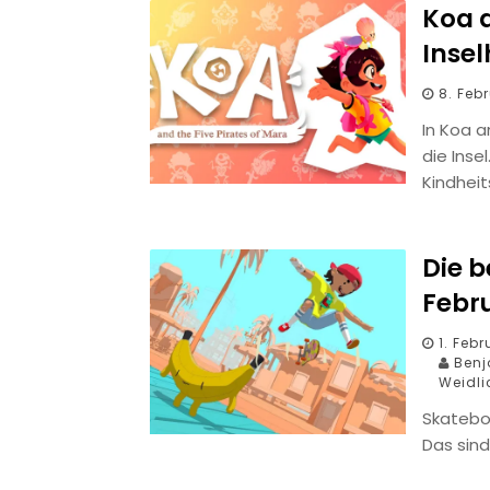
Koa a
Inse
8. Feb
In Koa a
die Inse
Kindhei
Die 
Febr
1. Feb
Benja
Weidli
Skatebo
Das sin