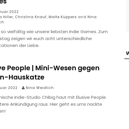
es
bruar 2022
 Hiller
,
Christina Knauf
,
Malte Küppers
and
Nina
ch
t so vielfältig wie unsere liebsten Indie Games. Zum
stag zeigen wir euch acht unterschiedliche
tationen der Liebe.
ive People | Mini-Wesen gegen
en-Hauskatze
bruar 2022
Nina Weidlich
ische Indie-Studio Chibig haut mit Elusive People
itere Ankündigung raus. Hier geht es ums nackte
en!