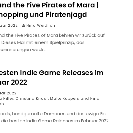
nd the Five Pirates of Mara |
lhopping und Piratenjagd
ruar 2022
Nina Weidlich
nd the Five Pirates of Mara kehren wir zurück auf
l. Dieses Mal mit einem Spielprinzip, das
tserinnerungen weckt.
besten Indie Game Releases im
uar 2022
ruar 2022
 Hiller
,
Christina Knauf
,
Malte Küppers
and
Nina
ch
ards, handgemalte Dämonen und das ewige Eis.
d die besten Indie Game Releases im Februar 2022.