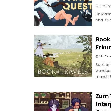
1. Mär
Ein Mann
and-Cli
Book 
Erku
19. Fe
Book of 
wundersc
manch S
Zum 
Inter