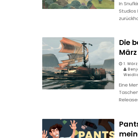
In Snuf
Studios
zurückho
Die 
März
1. Mär
Benja
Weidli
Eine Me
Taschen
Releases
Pants
mein