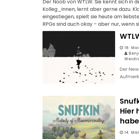
Der Noob von WTLW. Sie kennt sich in d
Kolleg_innen, lernt aber gerne dazu. Kl
eingestiegen, spielt sie heute am lieb
RPGs sind auch okay – aber nur, wenn s
WTLW
18. Ma
Benja
Weidli
Der News
Aufmerk
Snufk
Hier 
habe
14. Mä