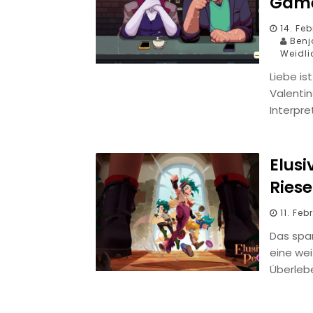
Gam
14. Fe
Benja
Weidli
Liebe is
Valentin
Interpre
Elus
Ries
11. Fe
Das span
eine we
Überleb