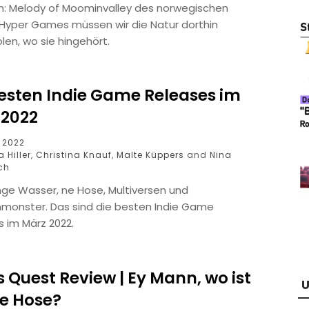
kin: Melody of Moominvalley des norwegischen
 Hyper Games müssen wir die Natur dorthin
len, wo sie hingehört.
besten Indie Game Releases im
 2022
z 2022
 Hiller
,
Christina Knauf
,
Malte Küppers
and
Nina
ch
nge Wasser, ne Hose, Multiversen und
monster. Das sind die besten Indie Game
 im März 2022.
 Quest Review | Ey Mann, wo ist
U
e Hose?