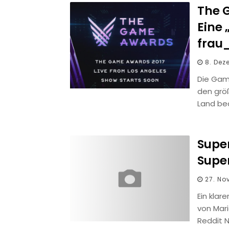
The 
Eine 
frau
8. Dez
Die Game
den grö
Land be
Super
Supe
27. No
Ein klar
von Mari
Reddit 