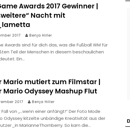
Game Awards 2017 Gewinner |
„weitere“ Nacht mit
_lametta
ember 2017
Benja Hiller
 Awards sind für dich das, was die Fußball WM für
ßten Teil der Menschen in diesem beschaulichen
deutet. Ein…
 Mario mutiert zum Filmstar |
r Mario Odyssey Mashup Flut
vember 2017
Benja Hiller
er Fall von „…wenn einer anfängt!“ Der Foto Mode
o Odyssey kitzelte unbändige Kreativität aus der
D
Nutzer_in MarianneThornberry. So kam die…