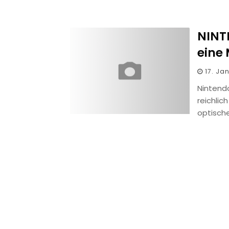
NINT
eine
17. Ja
Nintend
reichlic
optisch