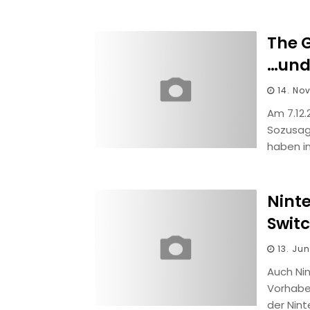
The 
…und 
14. No
Am 7.12
Sozusage
haben i
Ninte
Swit
13. Jun
Auch Ni
Vorhabe
der Nin