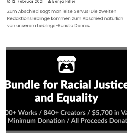
12. Februar 2021
Benja Hiller
Zum Abschied sagt man leise Servus! Die zweiten
Redaktionslieblinge kommen zum Abschied natürlich
von unserem Lieblings-Barista Dennis.