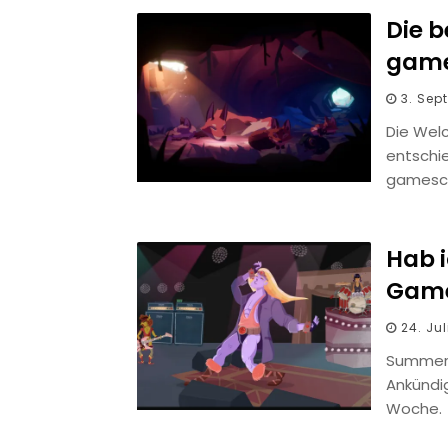
Die 
game
3. Sep
Die Wel
entschi
gamesc
Hab i
Game
24. Ju
Summer 
Ankündi
Woche.