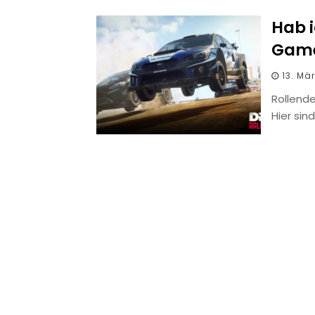
Hab i
Game
13. Mä
Rollende
Hier sin