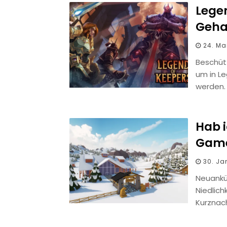
Legen
Geha
24. Ma
Beschüt
um in L
werden.
Hab i
Game
30. Ja
Neuank
Niedlich
Kurznac