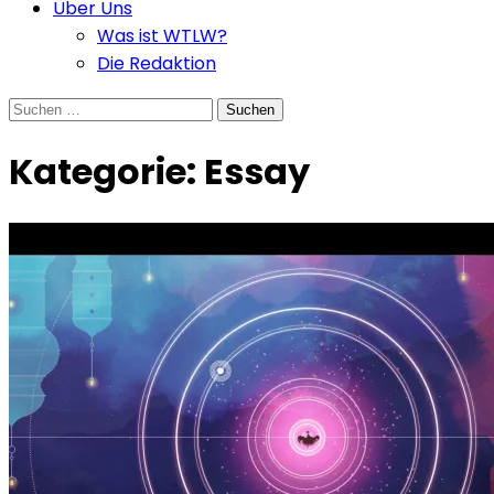
Über Uns
Was ist WTLW?
Die Redaktion
Suchen
nach:
Kategorie:
Essay