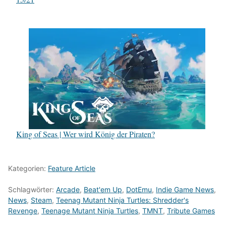
King of Seas | Wer wird König der Piraten?
Kategorien:
Feature Article
Schlagwörter:
Arcade
,
Beat'em Up
,
DotEmu
,
Indie Game News
,
News
,
Steam
,
Teenag Mutant Ninja Turtles: Shredder's
Revenge
,
Teenage Mutant Ninja Turtles
,
TMNT
,
Tribute Games