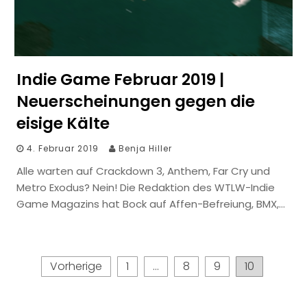
Indie Game Februar 2019 |
Neuerscheinungen gegen die
eisige Kälte
4. Februar 2019
Benja Hiller
Alle warten auf Crackdown 3, Anthem, Far Cry und
Metro Exodus? Nein! Die Redaktion des WTLW-Indie
Game Magazins hat Bock auf Affen-Befreiung, BMX,…
Seitennummerierung
Vorherige
1
…
8
9
10
der
Beiträge