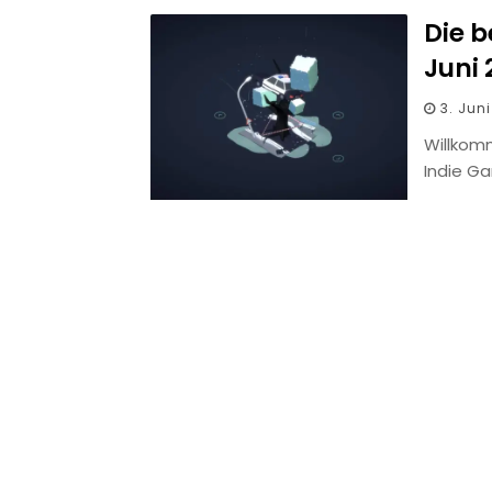
Die 
Juni
3. Jun
Willkom
Indie G