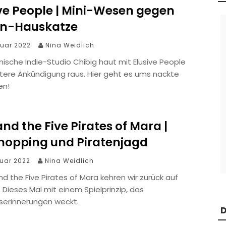
ive People | Mini-Wesen gegen
en-Hauskatze
bruar 2022
Nina Weidlich
ische Indie-Studio Chibig haut mit Elusive People
itere Ankündigung raus. Hier geht es ums nackte
en!
nd the Five Pirates of Mara |
lhopping und Piratenjagd
ruar 2022
Nina Weidlich
nd the Five Pirates of Mara kehren wir zurück auf
l. Dieses Mal mit einem Spielprinzip, das
tserinnerungen weckt.
D