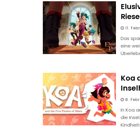
Elus
Ries
11. Fe
Das span
eine we
Überleb
Koa a
Inse
8. Feb
In Koa a
die Inse
Kindhei