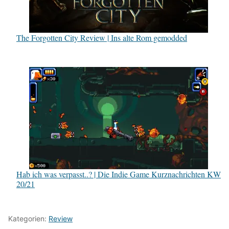
The Forgotten City Review | Ins alte Rom gemodded
Hab ich was verpasst..? | Die Indie Game Kurznachrichten KW
20/21
Kategorien:
Review