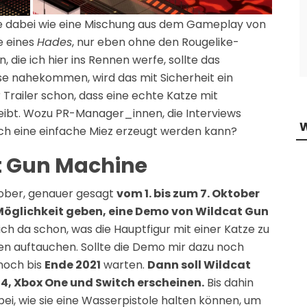
ne dabei wie eine Mischung aus dem Gameplay von
e eines
Hades
, nur eben ohne den Rougelike-
 die ich hier ins Rennen werfe, sollte das
e nahekommen, wird das mit Sicherheit ein
Trailer schon, dass eine echte Katze mit
eibt. Wozu PR-Manager_innen, die Interviews
h eine einfache Miez erzeugt werden kann?
at Gun Machine
tober, genauer gesagt
vom 1. bis zum 7. Oktober
 Möglichkeit geben, eine Demo von Wildcat Gun
ich da schon, was die Hauptfigur mit einer Katze zu
ten auftauchen. Sollte die Demo mir dazu noch
noch bis
Ende 2021
warten.
Dann soll Wildcat
S4, Xbox One und Switch erscheinen.
Bis dahin
bei, wie sie eine Wasserpistole halten können, um