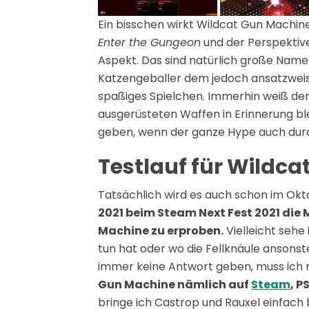
Ein bisschen wirkt Wildcat Gun Machi
Enter the Gungeon
und der Perspektiv
Aspekt. Das sind natürlich große Namen,
Katzengeballer dem jedoch ansatzweis
spaßiges Spielchen. Immerhin weiß der 
ausgerüsteten Waffen in Erinnerung bl
geben, wenn der ganze Hype auch durc
Testlauf für Wildc
Tatsächlich wird es auch schon im Ok
2021 beim Steam Next Fest 2021 die
Machine zu erproben.
Vielleicht sehe 
tun hat oder wo die Fellknäule ansons
immer keine Antwort geben, muss ich 
Gun Machine nämlich auf
Steam
, P
bringe ich Castrop und Rauxel einfach 