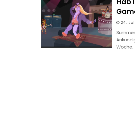
Hab i
Game
24. Ju
Summer 
Ankündi
Woche.