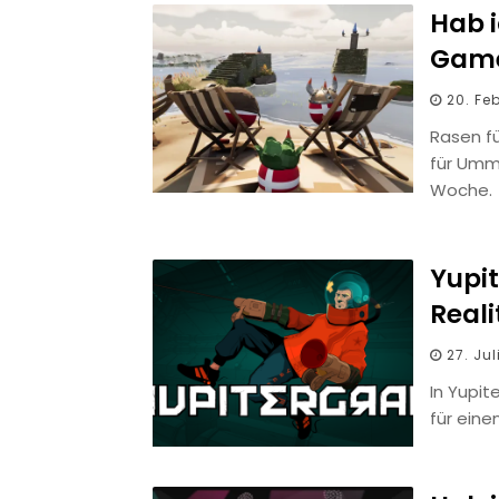
Hab i
Game
20. Fe
Rasen f
für Umm
Woche.
Yupit
Reali
27. Ju
In Yupit
für ein