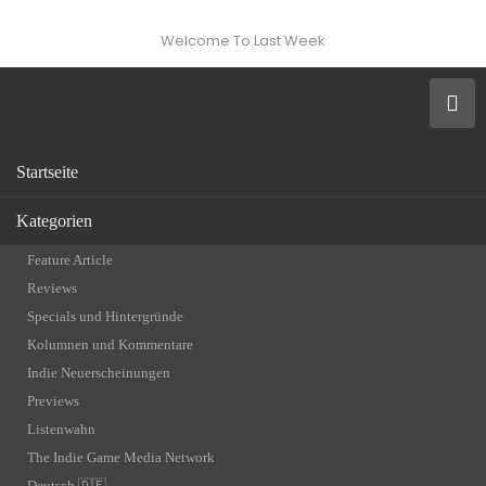
Welcome To Last Week
Startseite
Kategorien
Feature Article
Reviews
Specials und Hintergründe
Kolumnen und Kommentare
Indie Neuerscheinungen
Previews
Listenwahn
The Indie Game Media Network
Deutsch 🇩🇪