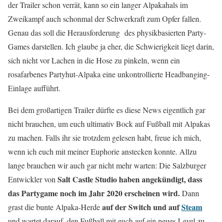
der Trailer schon verrät, kann so ein langer Alpakahals im
Zweikampf auch schonmal der Schwerkraft zum Opfer fallen.
Genau das soll die Herausforderung des physikbasierten Party-
Games darstellen. Ich glaube ja eher, die Schwierigkeit liegt darin,
sich nicht vor Lachen in die Hose zu pinkeln, wenn ein
rosafarbenes Partyhut-Alpaka eine unkontrollierte Headbanging-
Einlage aufführt.
Bei dem großartigen Trailer dürfte es diese News eigentlich gar
nicht brauchen, um euch ultimativ Bock auf Fußball mit Alpakas
zu machen. Falls ihr sie trotzdem gelesen habt, freue ich mich,
wenn ich euch mit meiner Euphorie anstecken konnte. Allzu
lange brauchen wir auch gar nicht mehr warten: Die Salzburger
Salt Castle Studio
haben angekündigt, dass
Entwickler von
das Partygame noch im Jahr 2020 erscheinen wird.
Dann
auf der Switch und auf
Steam
grast die bunte Alpaka-Herde
und wartet darauf, den Fußball mit euch auf ein neues Level zu