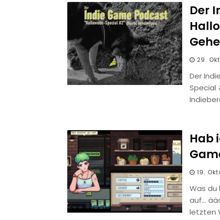
Der 
Hall
Gehe
29. Ok
Der Ind
Special
Indieber
Hab i
Game
19. Ok
Was du 
auf… ää
letzten