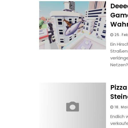
Deee
Game
Wahn
25. Fe
Ein Hirs
Straßen
verläng
Netzen?
Pizza
Stei
18. Ma
Endlich
verkaufe