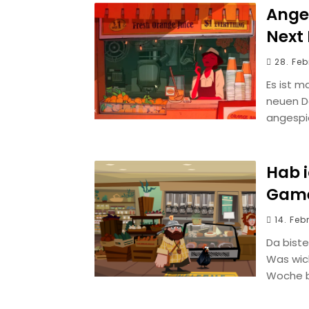
Ange
Next 
28. Fe
Es ist m
neuen D
angespie
Hab i
Game
14. Feb
Da biste
Was wic
Woche b