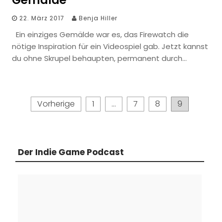
Gemälde
22. März 2017
Benja Hiller
Ein einziges Gemälde war es, das Firewatch die
nötige Inspiration für ein Videospiel gab. Jetzt kannst
du ohne Skrupel behaupten, permanent durch…
Seitennummerierung
Vorherige
1
…
7
8
9
der
Beiträge
Der Indie Game Podcast