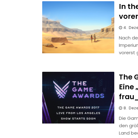
In th
vorer
4. Dez
Nach de
Imperium
vorerst
The 
Eine 
frau
8. Dez
Die Game
den grö
Land be