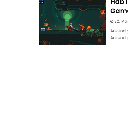
Hab i
Game
22. Ma
Ankündi
Ankündi