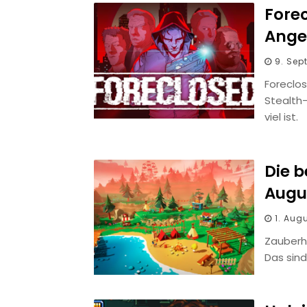
Fore
Ange
9. Sep
Foreclo
Stealth
viel ist.
Die 
Augu
1. Aug
Zauberh
Das sin