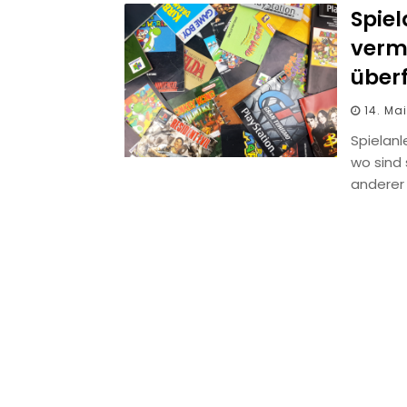
Spiel
vermi
überf
14. Ma
Spielanl
wo sind 
anderer