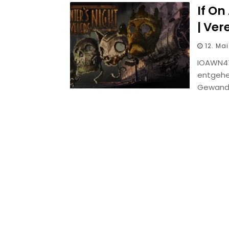
If On
| Ver
12. Ma
IOAWN4T
entgehe
Gewand