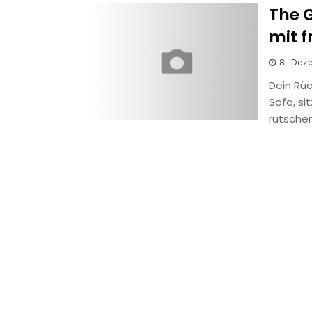
The 
mit 
8. Dez
Dein Rü
Sofa, si
rutsche