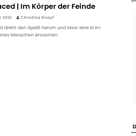
ced | Im Körper der Feinde
i 2021
Christina Knauf
d dreht den Spieß herum und lässt eine KI im
eines Menschen erwachen.
D