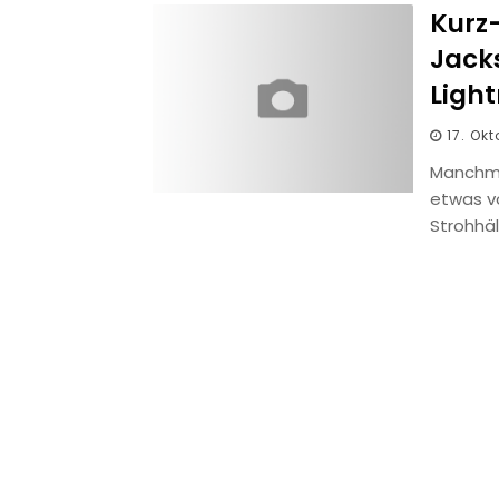
Kurz-
Jack
Light
17. Ok
Manchma
etwas v
Strohhä