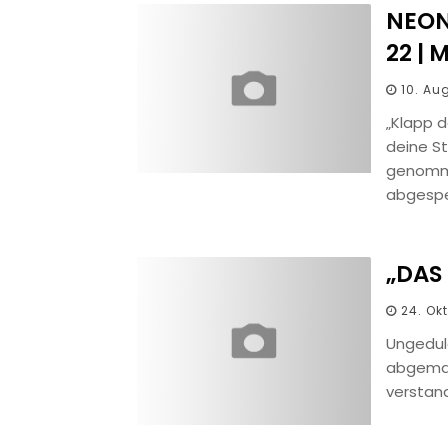
NEON
22 | 
10. Au
„Klapp 
deine St
genomme
abgespe
„DAS
24. Ok
Ungeduld
abgemac
verstand