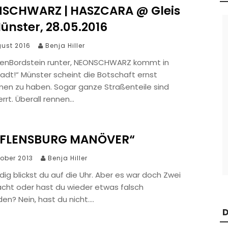
SCHWARZ | HASZCARA @ Gleis
Münster, 28.05.2016
gust 2016
Benja Hiller
denBordstein runter, NEONSCHWARZ kommt in
adt!“ Münster scheint die Botschaft ernst
n zu haben. Sogar ganze Straßenteile sind
rrt. Überall rennen…
 FLENSBURG MANÖVER“
tober 2013
Benja Hiller
ig blickst du auf die Uhr. Aber es war doch Zwei
ht oder hast du wieder etwas falsch
en? Nein, hast du nicht….
D