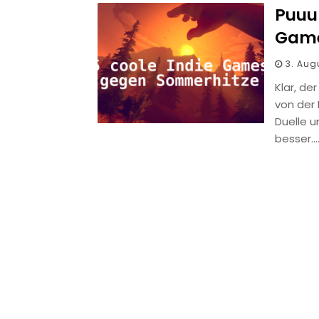
Puuuh
Game
3. Aug
Klar, d
von der
Duelle 
besser…