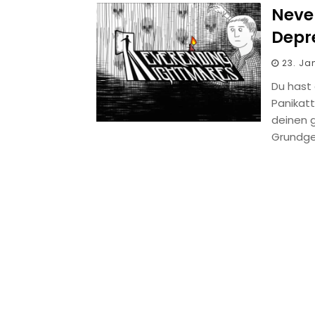
Neve
Depre
23. Ja
Du hast
Panikatt
deinen 
Grundg