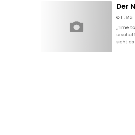
Der 
11. Mai
„Time to
erschaff
sieht es