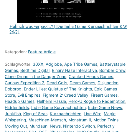
Hab ich was verpasst..? | Die Indie Game Kurznachrichten KW
26/21
Kategorien:
Feature Article
Schlagwörter:
30XX
,
Adglobe
,
Ape Tribe Games
,
Batterystaple
Games
,
Bedtime Digital
,
Binary Haze Interactive
,
Bomber Crew
,
Clone Drone in the Danger Zone
,
Cracked Heads Games
,
Curious Expedition 2
,
Dead Cells
,
Devm Games
,
Disjunction
,
Doborog
,
Ender Lilies: Quietus of The Knights
,
Epic Games
Store
,
Evil Empires
,
Figment 2: Creed Valley
,
Fireart Games
,
Headup Games
,
Helheim Hassle
,
Hero-U Rogue to Redemption
,
Hiddenfields
,
Indie Game Kurznachrichten
,
Indie Game News
,
Junkfish
,
King of Seas
,
Kurznachrichten
,
Live Wire
,
Maple
Whispering
,
Maschinen-Mensch
,
Monstrum II
,
Motion Twins
,
Moving Out
,
Mundaun
,
News
,
Nintendo Switch
,
Perfectly