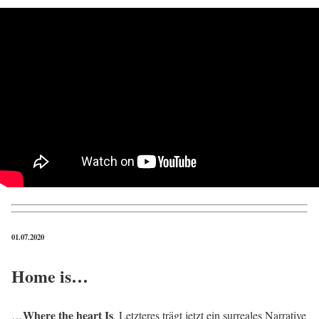
01.07.2020
Home is…
Where the heart Is
…
. Letzteres trägt jetzt ein surreales Narrative