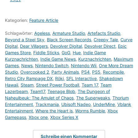
Kategorien:
Feature Article
Schlagwörter:
Ageless
,
Armature Studio
,
Artefacts Studio
,
Beyond a Steel Sky
,
Black Screen Records
,
Creepy Tale
,
Curve
Digital
,
Dear Villagers
,
Devolver Digital
,
Devolver Direct
,
Epic
Games Store
,
Fiddle Sticks
,
GoG
,
Hue
,
Indie Game
Kurznachrichten
,
Indie Game News
,
Kurznachrichten
,
Maximum
Games
,
News
,
Nintendo Switch
,
Nintendo Wii
,
One More Dream
Studio
,
Overcooked 2
,
Party Animals
,
PS4
,
PS5
,
Recompile
,
Retro City Rampage DX
,
Röki
,
SFL Interactive
,
Shakedown
Hawaii
,
Steam
,
Street Power Football
,
Team 17
,
Team
Lazerbeam
,
Team17
,
Teenage Blob
,
The Dungeon of
Naheulbeuk: The Amulet of Chaos
,
The Superweaks
,
Thorium
Entertainment
,
Trackmania
,
Ubisoft Nadeo
,
UnderMine
,
Vblank
Entertainment
,
Where the Heart is
,
Worms Rumble
,
Xbox
Gamepass
,
Xbox one
,
Xbox Series X
Schreibe einen Kommentar