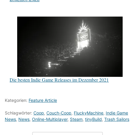
Die besten Indie Game Releases im Dezember 2021
Kategorien:
Feature Article
Schlagwörter:
Coop
,
Couch-Coop
,
FluckyMachine
,
Indie Game
News
,
News
,
Online-Multiplayer
,
Steam
,
tinyBuild
,
Trash Sailors