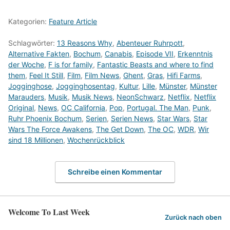
Kategorien:
Feature Article
Schlagwörter:
13 Reasons Why
,
Abenteuer Ruhrpott
,
Alternative Fakten
,
Bochum
,
Canabis
,
Episode VII
,
Erkenntnis
der Woche
,
F is for family
,
Fantastic Beasts and where to find
them
,
Feel It Still
,
Film
,
Film News
,
Ghent
,
Gras
,
Hifi Farms
,
Jogginghose
,
Jogginghosentag
,
Kultur
,
Lille
,
Münster
,
Münster
Marauders
,
Musik
,
Musik News
,
NeonSchwarz
,
Netflix
,
Netflix
Original
,
News
,
OC California
,
Pop
,
Portugal. The Man
,
Punk
,
Ruhr Phoenix Bochum
,
Serien
,
Serien News
,
Star Wars
,
Star
Wars The Force Awakens
,
The Get Down
,
The OC
,
WDR
,
Wir
sind 18 Millionen
,
Wochenrückblick
Schreibe einen Kommentar
Welcome To Last Week
Zurück nach oben