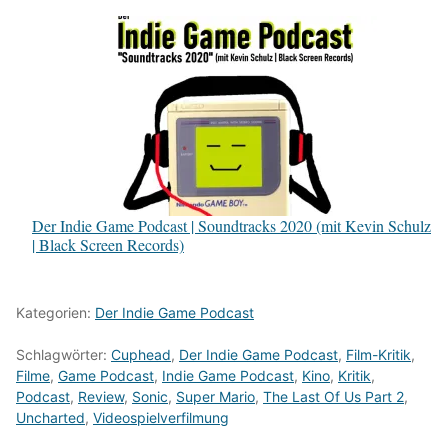
Der Indie Game Podcast | Soundtracks 2020 (mit Kevin Schulz
| Black Screen Records)
Kategorien:
Der Indie Game Podcast
Schlagwörter:
Cuphead
,
Der Indie Game Podcast
,
Film-Kritik
,
Filme
,
Game Podcast
,
Indie Game Podcast
,
Kino
,
Kritik
,
Podcast
,
Review
,
Sonic
,
Super Mario
,
The Last Of Us Part 2
,
Uncharted
,
Videospielverfilmung