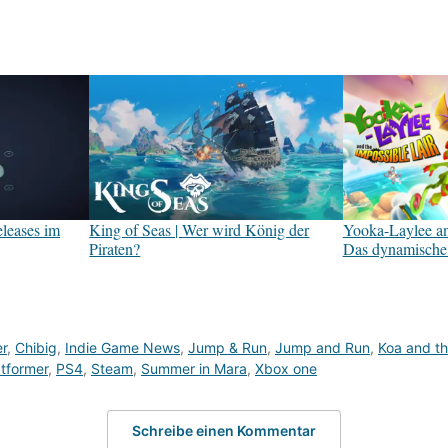
leases im
King of Seas | Wer wird König der
Yooka-Laylee and
Piraten?
Das dynamische 
r
,
Chibig
,
Indie Game News
,
Jump & Run
,
Jump and Run
,
Koa and th
atformer
,
PS4
,
Steam
,
Summer in Mara
,
Xbox one
Schreibe einen Kommentar