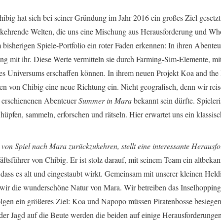
ibig hat sich bei seiner Gründung im Jahr 2016 ein großes Ziel gesetzt
kehrende Welten, die uns eine Mischung aus Herausforderung und Wh
rem bisherigen Spiele-Portfolio ein roter Faden erkennen: In ihren Abente
g mit ihr. Diese Werte vermitteln sie durch Farming-Sim-Elemente, mi
res Universums erschaffen können. In ihrem neuen Projekt Koa and the 
en von Chibig eine neue Richtung ein. Nicht geografisch, denn wir rei
 erschienenen Abenteuer
Summer in Mara
bekannt sein dürfte. Spiele
r hüpfen, sammeln, erforschen und rätseln. Hier erwartet uns ein klassisc
 von Spiel nach Mara zurückzukehren, stellt eine interessante Herausf
äftsführer von Chibig. Er ist stolz darauf, mit seinem Team ein altbekan
 dass es alt und eingestaubt wirkt. Gemeinsam mit unserer kleinen Held
r die wunderschöne Natur von Mara. Wir betreiben das Inselhopping i
olgen ein größeres Ziel: Koa und Napopo müssen Piratenbosse besiegen
 der Jagd auf die Beute werden die beiden auf einige Herausforderungen