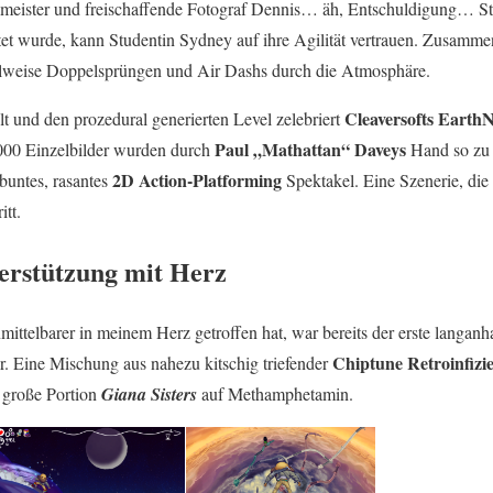
meister und freischaffende Fotograf Dennis… äh, Entschuldigung… St
tet wurde, kann Studentin Sydney auf ihre Agilität vertrauen. Zusammen
lweise Doppelsprüngen und Air Dashs durch die Atmosphäre.
Cleaversofts EarthN
t und den prozedural generierten Level zelebriert
Paul „Mathattan“ Daveys
.000 Einzelbilder wurden durch
Hand so zu 
2D Action-Platforming
buntes, rasantes
Spektakel. Eine Szenerie, die
itt.
erstützung mit Herz
ttelbarer in meinem Herz getroffen hat, war bereits der erste langanhal
Chiptune Retroinfizie
er. Eine Mischung aus nahezu kitschig triefender
e große Portion
Giana Sisters
auf Methamphetamin.