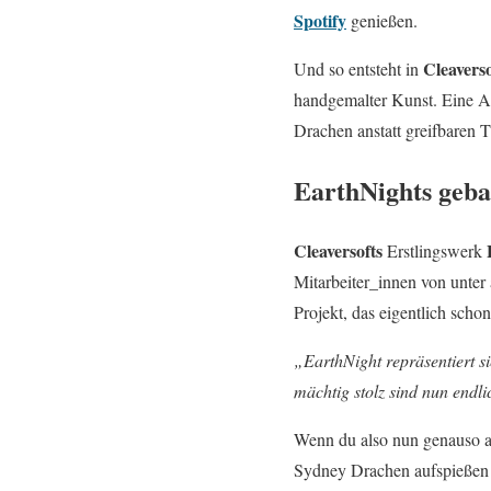
Spotify
genießen.
Cleavers
Und so entsteht in
handgemalter Kunst. Eine At
Drachen anstatt greifbaren 
EarthNights geba
Cleaversofts
Erstlingswerk
Mitarbeiter_innen von unte
Projekt, das eigentlich scho
„EarthNight repräsentiert si
mächtig stolz sind nun endli
Wenn du also nun genauso a
Sydney Drachen aufspießen w