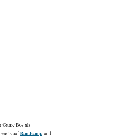
Game Boy
en
als
Bandcamp
bereits auf
und