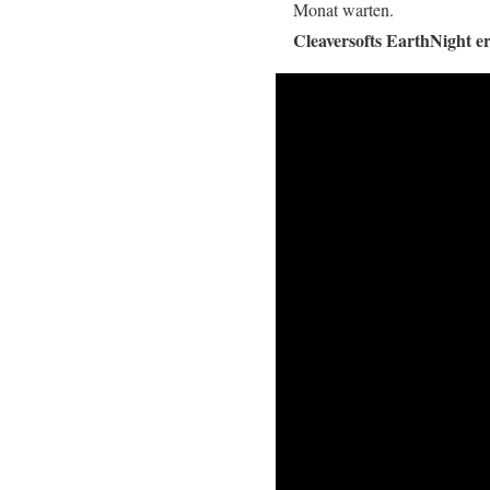
Monat warten.
Cleaversofts EarthNight
e