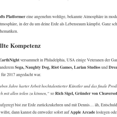
ofts Platformer
eine angenehm wohlige, bekannte Atmosphäre in moder
mosphäre, in der du um deine Erde als Lebensraum kämpfst. Ganz schö
Thematiken.
llte Kompetenz
EarthNight
versammelt in Philadelphia, USA einige Veteranen der G
Sega, Naughty Dog, Riot Games, Larian Studios
Dre
r anderem
und
n für 2017 angedacht war.
eben Jahre harter Arbeit hochtalentierter Künstler und das finale Produ
Rich Sigel, Gründer von Cleaversof
ch mit allen teilen zu können,“
so
ufgeregt bist zur Erde zurückzukehren und mit Dennis… äh, Entschu
Apple Arcade
illst, dann kannst du entweder sofort auf
loslegen ode