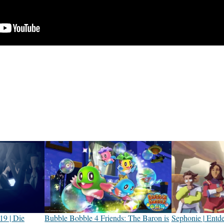
9 | Die
Bubble Bobble 4 Friends: The Baron is
Sephonie | Entd